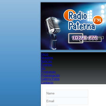
Inicio
Nosotros
Noticias
Eventos
Djs
Programas
Programación
Galería Fotos
Contacto