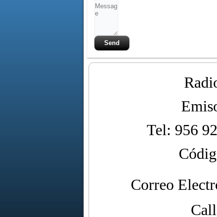
Radi
Emiso
Tel: 956 9
Código
Correo Elect
Call